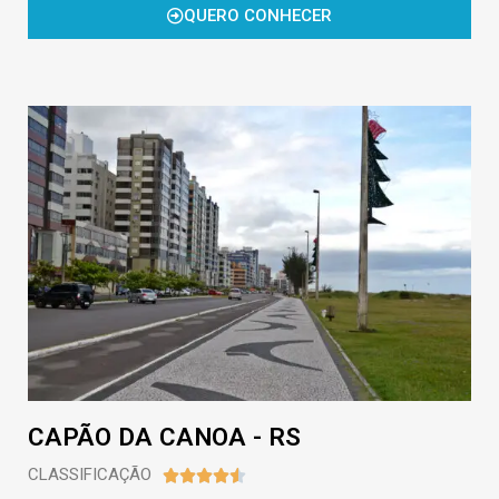
QUERO CONHECER
CAPÃO DA CANOA - RS
CLASSIFICAÇÃO




