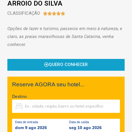
ARROIO DO SILVA
CLASSIFICAÇÃO





Opções de lazer e turismo, passeios em meio à natureza, e
claro, as praias maravilhosas de Santa Catarina, venha
conhecer.
QUERO CONHECER
Reserve AGORA seu hotel...
Destino
Data de entrada
Data de saída
dom 9 ago 2026
seg 10 ago 2026