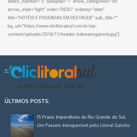
slides_number=”3″ autoplay=”1″ show_categories=”on”
arrow_style=”light” order=”DESC” orderby=”date”
title=”HOTÉIS E POUSADAS EM DESTAQUE” sub_title=””
bg_url=”https://www.cliclitoralsul.com.br/wp-
content/uploads/2018/11/header-balneariogaivota.jpg”]
ÚLTIMOS POSTS:
15 Praias Imperdíveis do Rio Grande do Sul:
Um Passeio Inesquecível pelo Litoral Gaúcho