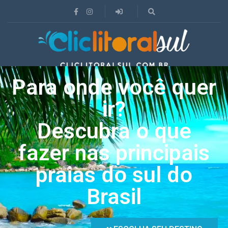
Para onde você quer
ir?
Descubra o que
fazer nas principais
praias do sul do
Brasil