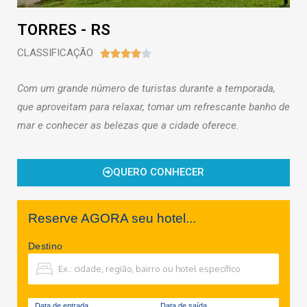
TORRES - RS
CLASSIFICAÇÃO





Com um grande número de turistas durante a temporada,
que aproveitam para relaxar, tomar um refrescante banho de
mar e conhecer as belezas que a cidade oferece.
QUERO CONHECER
Reserve AGORA seu hotel...
Destino
Data de entrada
Data de saída